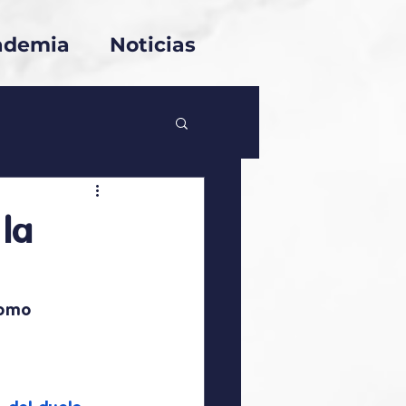
ademia
Noticias
la
como 