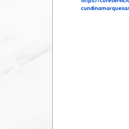
https://coreservi
cundinamarquesa