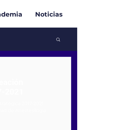
ademia
Noticias
eación
7-2021
tratégica 2017-2021
d de Anestesilogía