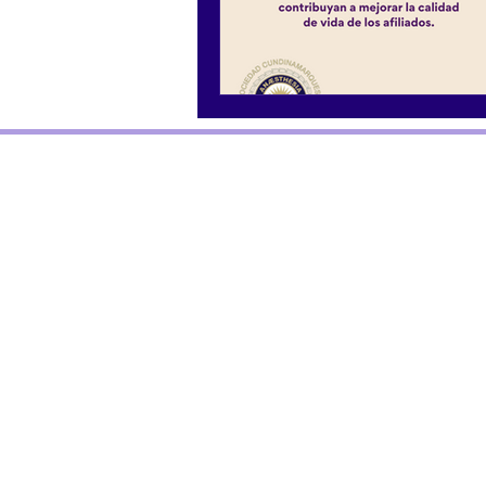
© 2021 By
Cundinamarquesa Sociedad
Anestesilogía