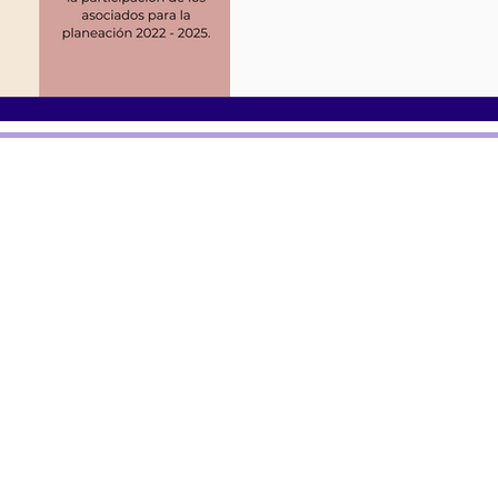
Politica protección de d
 de
HABEAS Data Cundinama
Anestesiología