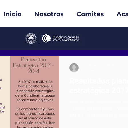
Inicio
Nosotros
Comites
Ac
cundinamarquesasa
1 min read
Resultados plan
estratégica 201
Resultados planeación es
Cundinamarquesa Socieda
#NotiCundicanamrquesa